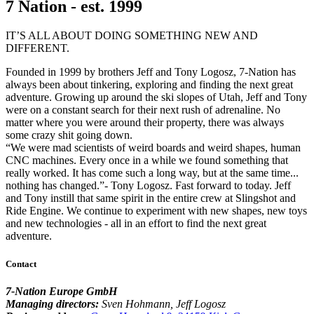
7 Nation - est. 1999
IT’S ALL ABOUT DOING SOMETHING NEW AND
DIFFERENT.
Founded in 1999 by brothers Jeff and Tony Logosz, 7-Nation has
always been about tinkering, exploring and finding the next great
adventure. Growing up around the ski slopes of Utah, Jeff and Tony
were on a constant search for their next rush of adrenaline. No
matter where you were around their property, there was always
some crazy shit going down.
“We were mad scientists of weird boards and weird shapes, human
CNC machines. Every once in a while we found something that
really worked. It has come such a long way, but at the same time...
nothing has changed.”- Tony Logosz. Fast forward to today. Jeff
and Tony instill that same spirit in the entire crew at Slingshot and
Ride Engine. We continue to experiment with new shapes, new toys
and new technologies - all in an effort to find the next great
adventure.
Contact
7-Nation Europe GmbH
Managing directors:
Sven Hohmann, Jeff Logosz