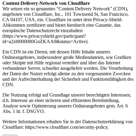
Content-Delivery-Network von Cloudflare
Wir setzen ein so genanntes “Content Delivery Network” (CDN),
angeboten von Cloudflare, Inc., 101 Townsend St, San Francisco,
CA 94107, USA, ein. Cloudflare ist unter dem Privacy-Shield-
Abkommen zertifiziert und bietet hierdurch eine Garantie, das
europäische Datenschutzrecht einzuhalten
(https://www.privacyshield.gov/participant?
id=a2zt0000000GnZKAA0&status=Active).
Ein CDN ist ein Dienst, mit dessen Hilfe Inhalte unseres
Onlineangebotes, insbesondere große Mediendateien, wie Grafiken
oder Skripte mit Hilfe regional verteilter und über das Internet
verbundener Server, schneller ausgeliefert werden. Die Verarbeitung
der Daten der Nutzer erfolgt alleine zu den vorgenannten Zwecken
und der Aufrechterhaltung der Sicherheit und Funktionsfähigkeit des
CDN.
Die Nutzung erfolgt auf Grundlage unserer berechtigten Interessen,
d.h. Interesse an einer sicheren und effizienten Bereitstellung,
Analyse sowie Optimierung unseres Onlineangebotes gem. Art. 6
Abs. 1 lit. f. DSGVO.
Weitere Informationen erhalten Sie in der Datenschutzerklärung von
Cloudflare: https://www.cloudflare.com/security-policy.