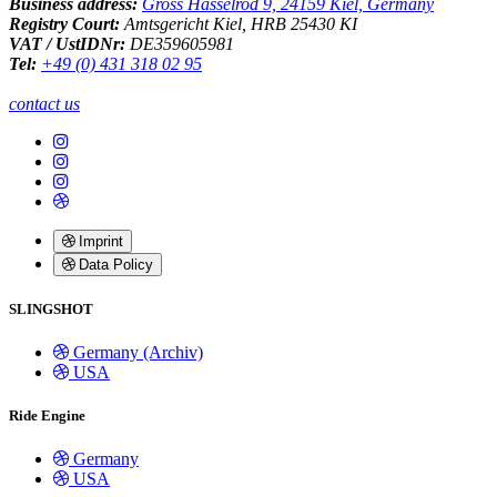
Business address:
Gross Hasselrod 9, 24159 Kiel, Germany
Registry Court:
Amtsgericht Kiel, HRB 25430 KI
VAT / UstIDNr:
DE359605981
Tel:
+49 (0) 431 318 02 95
contact us
Imprint
Data Policy
SLINGSHOT
Germany (Archiv)
USA
Ride Engine
Germany
USA